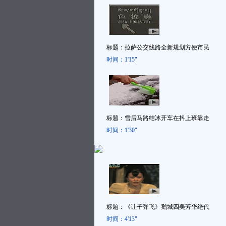
标题：
拉萨公交线路全新规划方便市民
时间：
1'15"
标题：
雪后马路结冰开车在抖上班靠走
时间：
1'30"
标题：
《让子弹飞》鹅城四美芳华绝代
时间：
4'13"