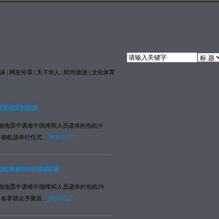
谈
|
网友分享
|
天下华人
|
时尚旅游
|
文化体育
察灵柩回到祖国
地震中遇难中国维和人员遗体的包机今
都机场举行仪式...
(时间2'03")
机场 静待8位英雄回家
地震中遇难中国维和人员遗体的包机19
各界群众齐聚首...
(时间3'12")