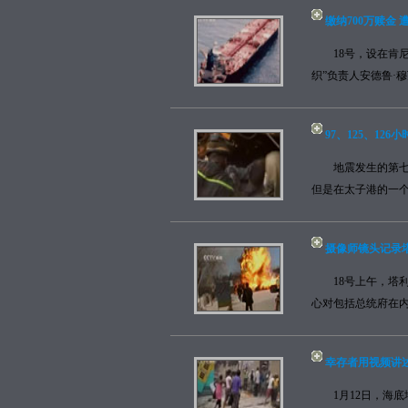
缴纳700万赎金
18号，设在肯尼
织”负责人安德鲁·穆
97、125、12
地震发生的第七天
但是在太子港的一个
摄像师镜头记录
18号上午，塔利
心对包括总统府在内
幸存者用视频讲
1月12日，海底