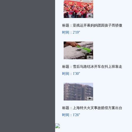
标题：
亚残运开幕妈妈团因孩子而骄傲
时间：
2'19"
标题：
雪后马路结冰开车在抖上班靠走
时间：
1'30"
标题：
上海特大火灾事故赔偿方案出台
时间：
1'26"