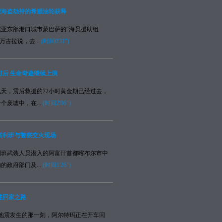
 遭海盗劫持的希腊油轮获释
亚东部港口城市蒙巴萨的“海员援助组
万古拉说，去...
(时间0'31")
6小时后 生命奇迹继续上演
，震后救援的72小时黄金期已经过去，
个废墟中，在...
(时间2'06")
塔利班与警察交火现场
班武装人员潜入的阿富汗首都喀布尔市中
的政府部门及...
(时间1'26")
述回家之路
地震发生的那一刻，阿尔特玛正在开车回