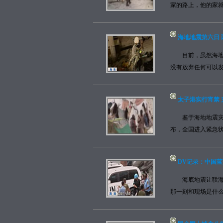
家的路上，他的家就
海地地震第六日
目前，虽然海地搜
没有放弃任何可以发
太子港实行宵禁 
鉴于海地地震灾后
布，全国进入紧急状
DV记录：中国
海底地震让联海团
那一刻和现场是什么