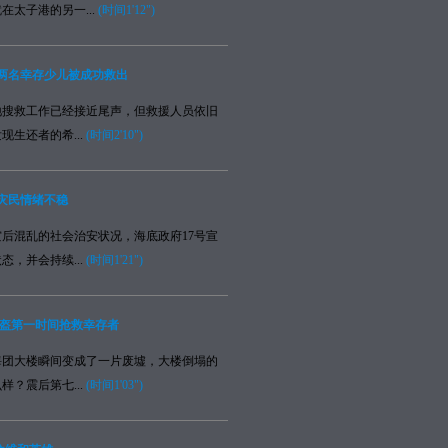
在太子港的另一...
(时间1'12")
 两名幸存少儿被成功救出
救工作已经接近尾声，但救援人员依旧
现生还者的希...
(时间2'10")
灾民情绪不稳
混乱的社会治安状况，海底政府17号宣
态，并会持续...
(时间1'21")
蓝盔第一时间抢救幸存者
大楼瞬间变成了一片废墟，大楼倒塌的
样？震后第七...
(时间1'03")