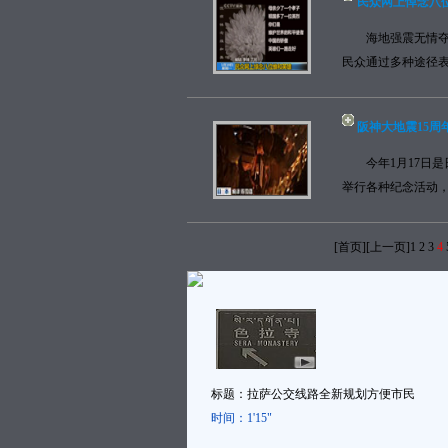
民众网上悼念八
海地强震无情夺去
民众通过多种途径表
阪神大地震15周
今年1月17日是日
举行各种纪念活动，
[
首页
][
上一页
]
1
2
3
4
标题：
拉萨公交线路全新规划方便市民
时间：
1'15"