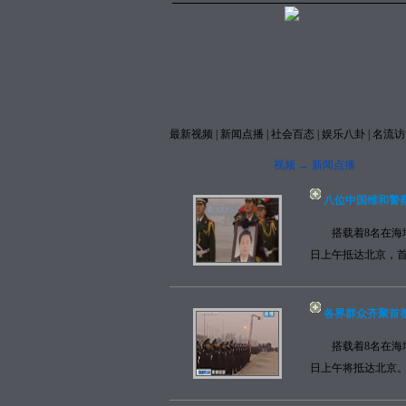
最新视频
|
新闻点播
|
社会百态
|
娱乐八卦
|
名流访
视频 → 新闻点播
八位中国维和警
搭载着8名在海地
日上午抵达北京，首
各界群众齐聚首都
搭载着8名在海地
日上午将抵达北京。