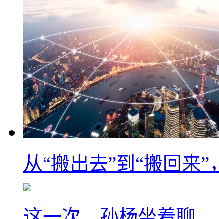
从“搬出去”到“搬回来
这一次，孙杨坐着聊