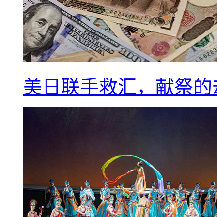
美日联手救汇，献祭的