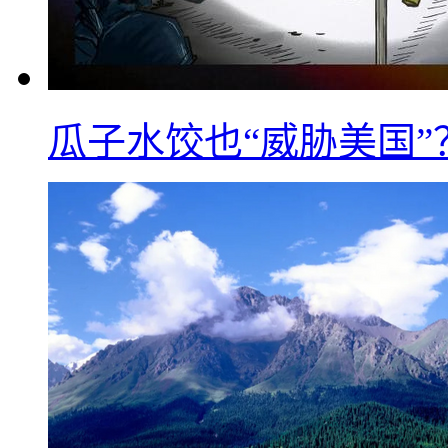
瓜子水饺也“威胁美国”