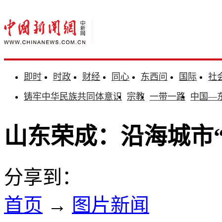
即时
时政
财经
同心
东西问
国际
社
铸牢中华民族共同体意识
宗教
一带一路
中国—
山东荣成：沿海城市
分享到：
首页
→
图片新闻