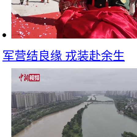
军营结良缘 戎装赴余生