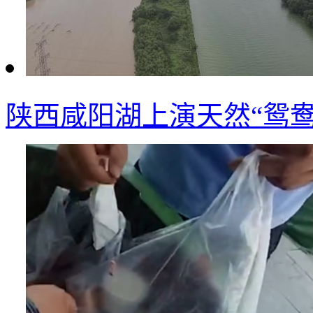
陕西咸阳湖上演天然“鸳鸯