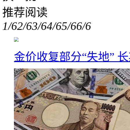
推荐阅读
1/6
2/6
3/6
4/6
5/6
6/6
金价收复部分“失地” 