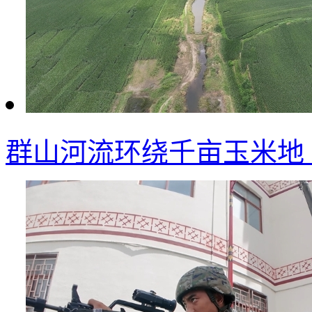
群山河流环绕千亩玉米地 