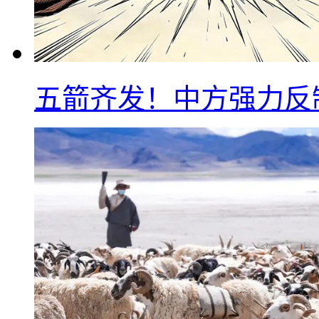
五箭齐发！中方强力反