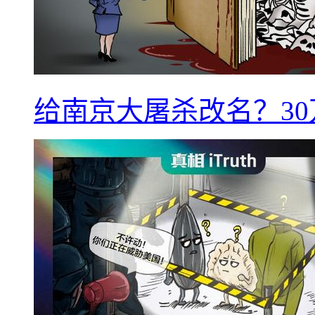
给南京大屠杀改名？3