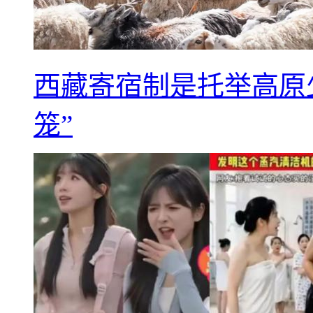
西藏寄宿制是托举高原
笼”