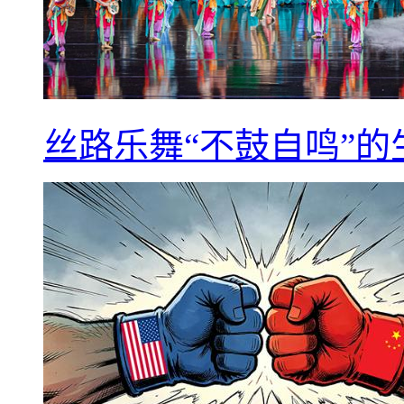
丝路乐舞“不鼓自鸣”