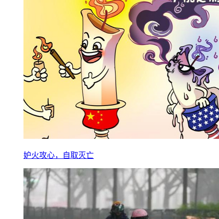
妒火攻心，自取灭亡