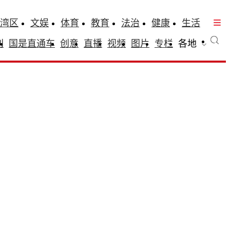
湾区
文娱
体育
教育
法治
健康
生活
刊
国是直通车
创意
直播
视频
图片
专栏
各地