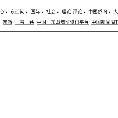
心
东西问
国际
社会
理论·评论
中国侨网
大
识
宗教
一带一路
中国—东盟商贸资讯平台
中国新闻周