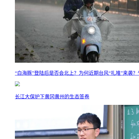
“白海豚”登陆后是否会北上？为何近期台风“扎堆”来袭
长江大保护下黄冈黄州的生态答卷