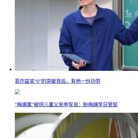
菲尔兹奖“0”的突破背后，有他一份功劳
“梅姨案”被拐儿童父亲申军良：盼梅姨早日受惩