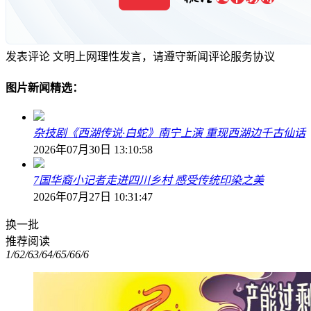
发表评论
文明上网理性发言，请遵守新闻评论服务协议
图片新闻精选：
杂技剧《西湖传说·白蛇》南宁上演 重现西湖边千古仙话
2026年07月30日 13:10:58
7国华裔小记者走进四川乡村 感受传统印染之美
2026年07月27日 10:31:47
换一批
推荐阅读
1/6
2/6
3/6
4/6
5/6
6/6