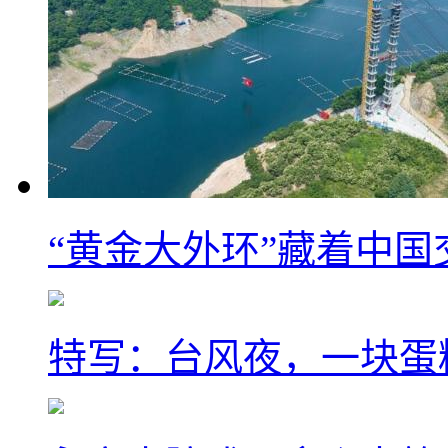
“黄金大外环”藏着中
特写：台风夜，一块蛋