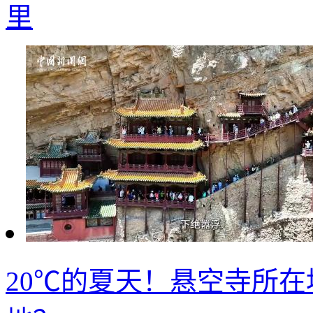
里
20℃的夏天！悬空寺所