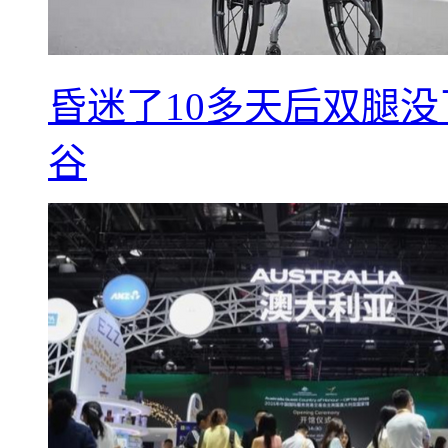
昏迷了10多天后双腿没
谷