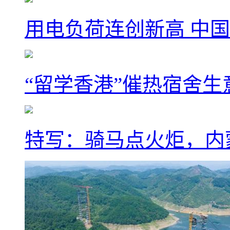
用电负荷连创新高 中国
“留学香港”催热宿舍生
特写：骑马点火炬，内