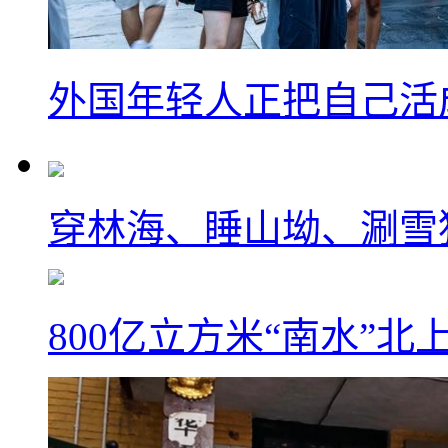
外国年轻人正把自己活成
穿林海、睡山坳、涮雪
800亿立方米“南水”北