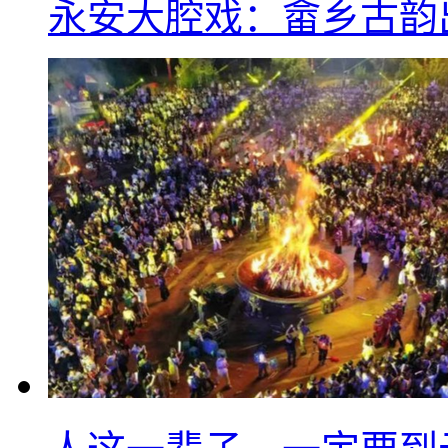
永安大腔戏：畲乡古韵