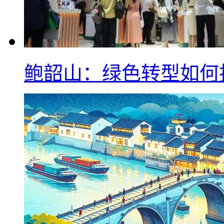
鲍韶山：绿色转型如何