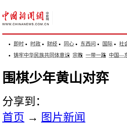
即时
时政
财经
同心
东西问
国际
社
铸牢中华民族共同体意识
宗教
一带一路
中国—
围棋少年黄山对弈
分享到：
首页
→
图片新闻