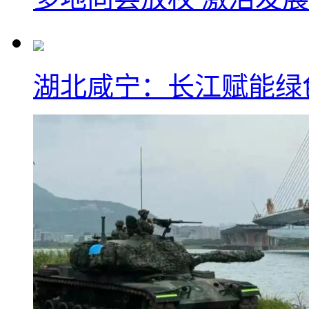
湖北咸宁：长江赋能绿