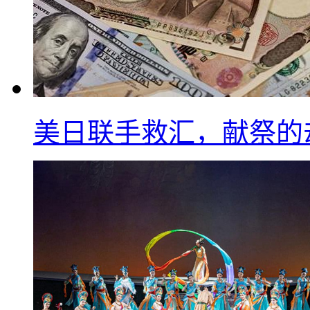
美日联手救汇，献祭的