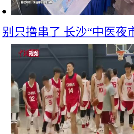
别只撸串了 长沙“中医夜