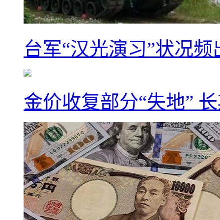
台军“汉光演习”状况频
金价收复部分“失地” 