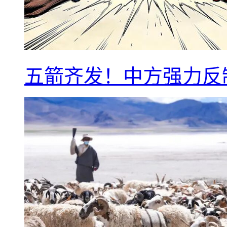
五箭齐发！中方强力反