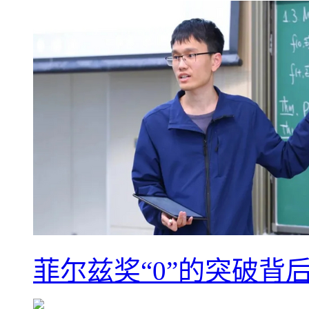
菲尔兹奖“0”的突破背