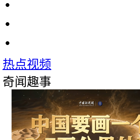
热点视频
奇闻趣事