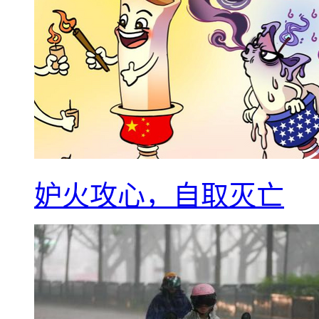
妒火攻心，自取灭亡