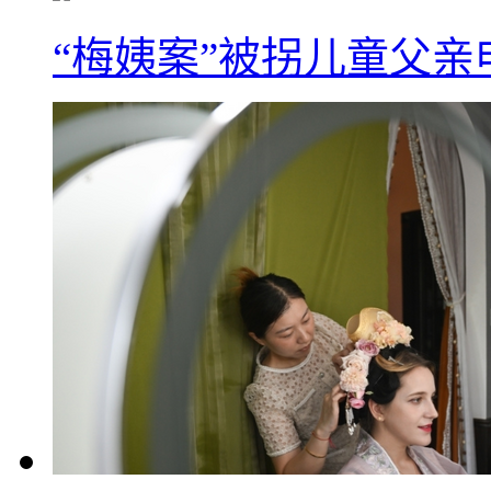
“梅姨案”被拐儿童父