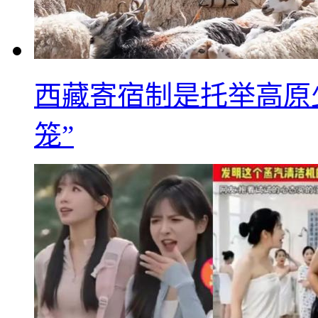
西藏寄宿制是托举高原
笼”