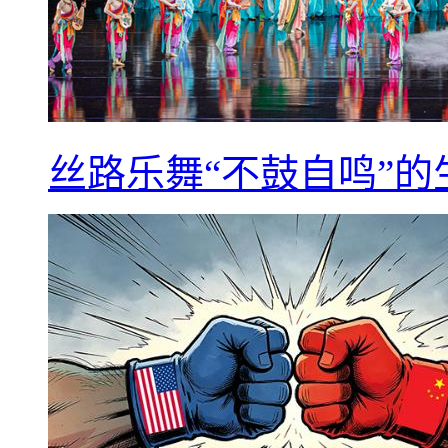
丝路乐舞“不鼓自鸣”