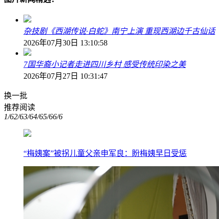
杂技剧《西湖传说·白蛇》南宁上演 重现西湖边千古仙话
2026年07月30日 13:10:58
7国华裔小记者走进四川乡村 感受传统印染之美
2026年07月27日 10:31:47
换一批
推荐阅读
1/6
2/6
3/6
4/6
5/6
6/6
“梅姨案”被拐儿童父亲申军良：盼梅姨早日受惩