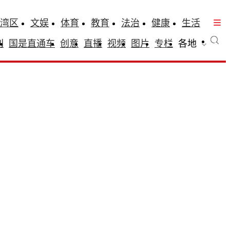
湾区
文娱
体育
教育
法治
健康
生活
刊
国是直通车
创意
直播
视频
图片
专栏
各地