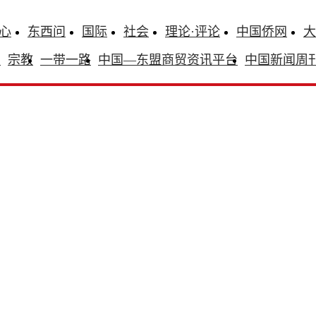
心
东西问
国际
社会
理论·评论
中国侨网
大
识
宗教
一带一路
中国—东盟商贸资讯平台
中国新闻周