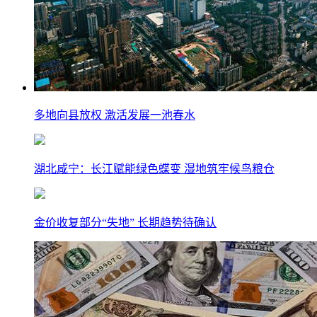
多地向县放权 激活发展一池春水
湖北咸宁：长江赋能绿色蝶变 湿地筑牢候鸟粮仓
金价收复部分“失地” 长期趋势待确认