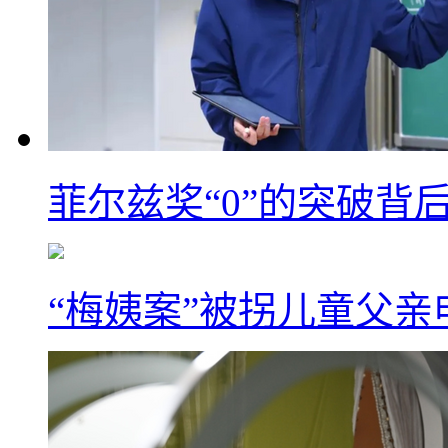
菲尔兹奖“0”的突破背
“梅姨案”被拐儿童父