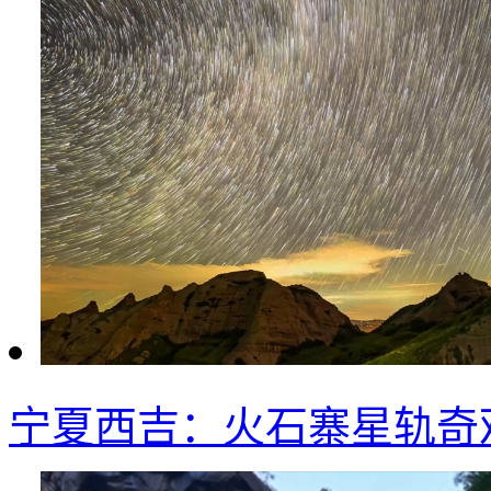
宁夏西吉：火石寨星轨奇