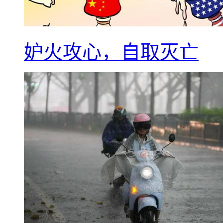
妒火攻心，自取灭亡