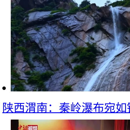
陕西渭南：秦岭瀑布宛如