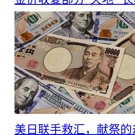
美日联手救汇，献祭的