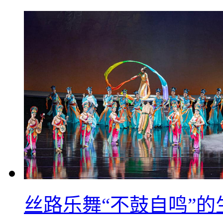
丝路乐舞“不鼓自鸣”