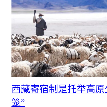
西藏寄宿制是托举高原
笼”