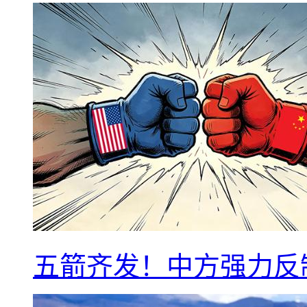
五箭齐发！中方强力反