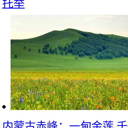
托举
内蒙古赤峰：一甸金莲 