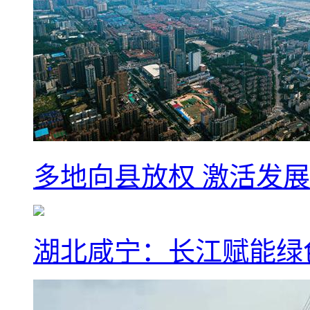
多地向县放权 激活发
湖北咸宁：长江赋能绿