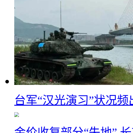
台军“汉光演习”状况频
金价收复部分“失地” 