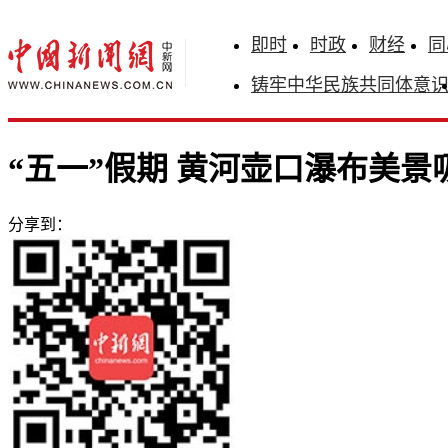
即时
时政
财经
同
铸牢中华民族共同体意
“五一”假期 黄河壶口瀑布美景
分享到：