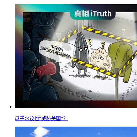
瓜子水饺也“威胁美国”？