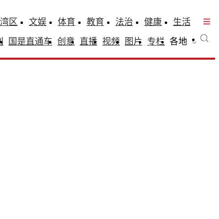
湾区
文娱
体育
教育
法治
健康
生活
刊
国是直通车
创意
直播
视频
图片
专栏
各地