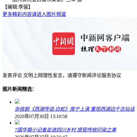
【编辑:李骏】
更多精彩内容请进入图片频道
发表评论
文明上网理性发言，请遵守新闻评论服务协议
图片新闻精选：
杂技剧《西湖传说·白蛇》南宁上演 重现西湖边千古仙话
2026年07月30日 13:10:58
7国华裔小记者走进四川乡村 感受传统印染之美