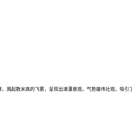
哮，溅起数米高的飞雾，呈现出清瀑景观，气势雄伟壮观，吸引