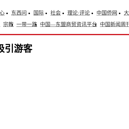
心
东西问
国际
社会
理论·评论
中国侨网
大
识
宗教
一带一路
中国—东盟商贸资讯平台
中国新闻周
吸引游客