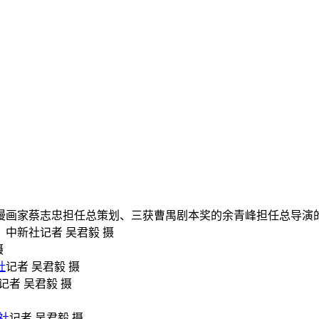
漫画家蔡志忠担任总策划、三获曹禺剧本奖的余青峰担任总导演
。中新社记者 吴君毅 摄
摄
社
记者 吴君毅 摄
记者 吴君毅 摄
社
记者 吴君毅 摄