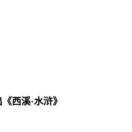
《西溪·水浒》