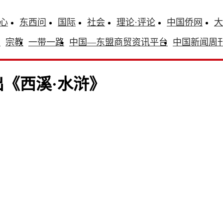
心
东西问
国际
社会
理论·评论
中国侨网
大
识
宗教
一带一路
中国—东盟商贸资讯平台
中国新闻周
《西溪·水浒》