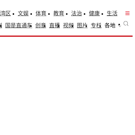
湾区
文娱
体育
教育
法治
健康
生活
刊
国是直通车
创意
直播
视频
图片
专栏
各地