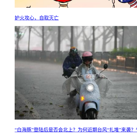
妒火攻心，自取灭亡
“白海豚”登陆后是否会北上？为何近期台风“扎堆”来袭