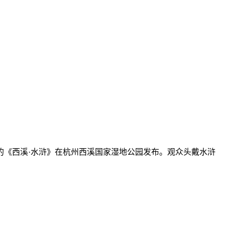
的《西溪·水浒》在杭州西溪国家湿地公园发布。观众头戴水浒