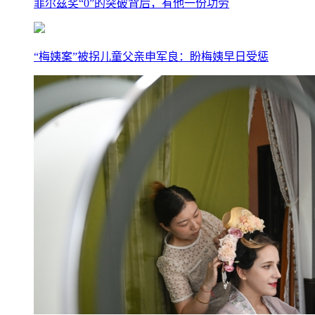
菲尔兹奖“0”的突破背后，有他一份功劳
“梅姨案”被拐儿童父亲申军良：盼梅姨早日受惩