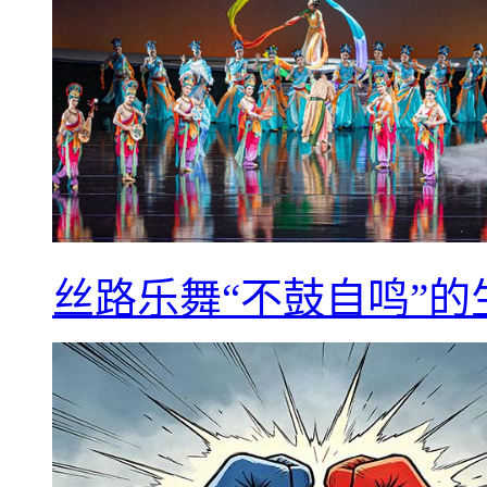
丝路乐舞“不鼓自鸣”