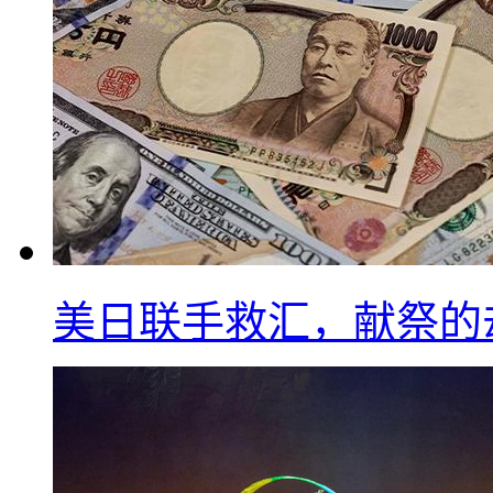
美日联手救汇，献祭的