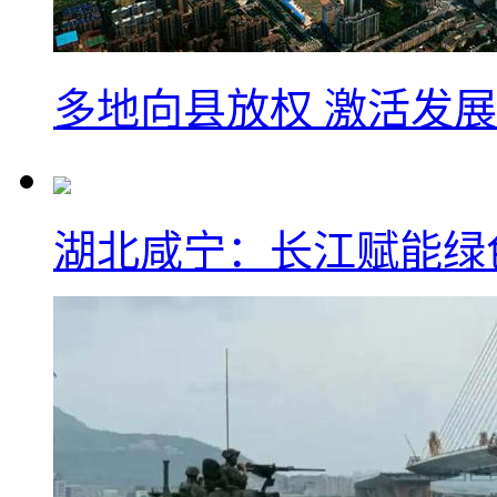
多地向县放权 激活发
湖北咸宁：长江赋能绿