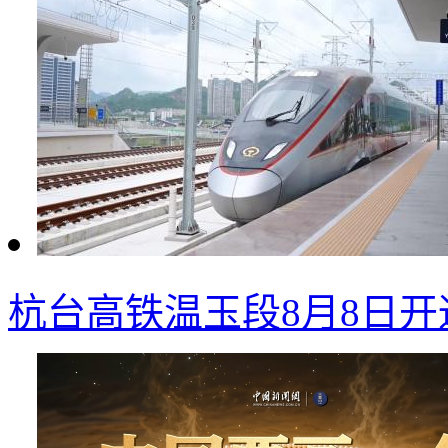
杭台高铁温玉段8月8日开