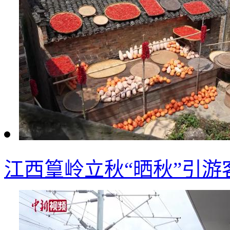
江西篁岭立秋“晒秋”引游