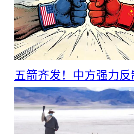
五箭齐发！中方强力反