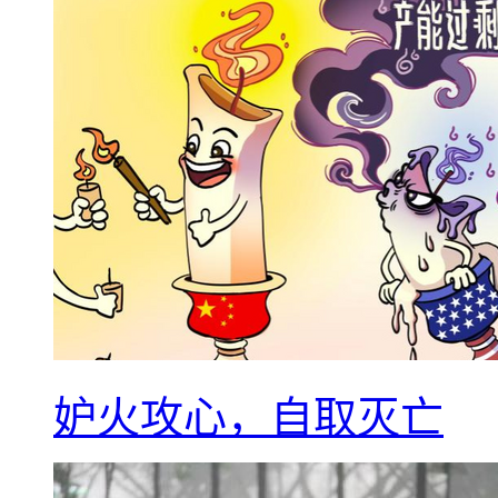
妒火攻心，自取灭亡