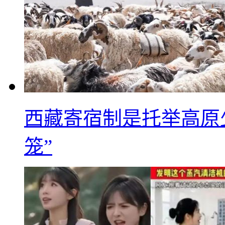
西藏寄宿制是托举高原
笼”