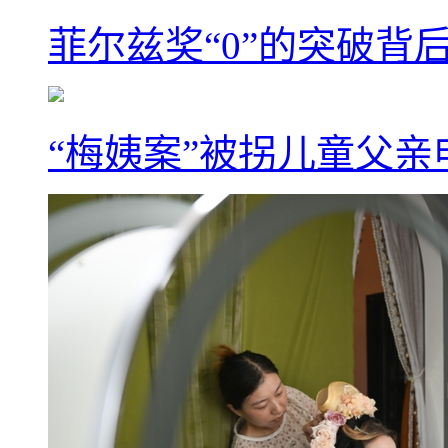
菲尔兹奖“0”的突破背
“梅姨案”被拐儿童父