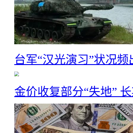
台军“汉光演习”状况频
金价收复部分“失地” 