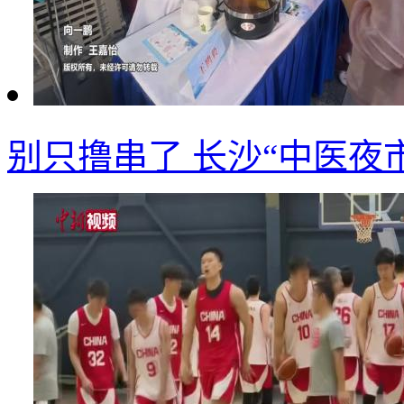
别只撸串了 长沙“中医夜