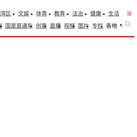
湾区
文娱
体育
教育
法治
健康
生活
刊
国是直通车
创意
直播
视频
图片
专栏
各地