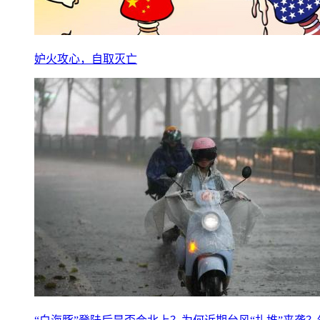
妒火攻心，自取灭亡