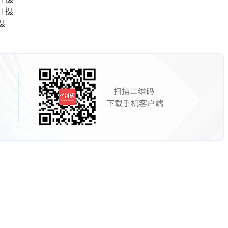
川 摄
 摄