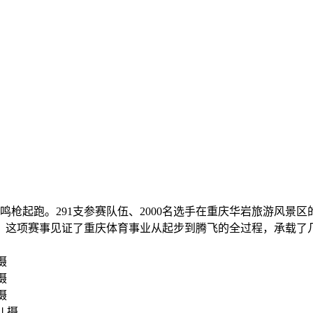
湖跑鸣枪起跑。291支参赛队伍、2000名选手在重庆华岩旅游风
事。这项赛事见证了重庆体育事业从起步到腾飞的全过程，承载
 摄
 摄
 摄
川 摄