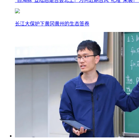
“白海豚”登陆后是否会北上？为何近期台风“扎堆”来袭
长江大保护下黄冈黄州的生态答卷