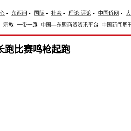
心
东西问
国际
社会
理论·评论
中国侨网
大
识
宗教
一带一路
中国—东盟商贸资讯平台
中国新闻周
长跑比赛鸣枪起跑