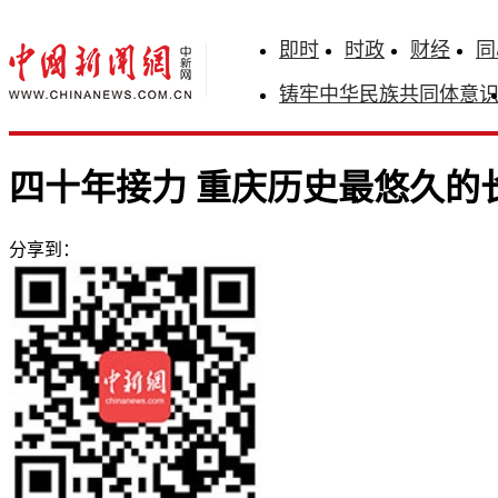
即时
时政
财经
同
铸牢中华民族共同体意
四十年接力 重庆历史最悠久的
分享到：