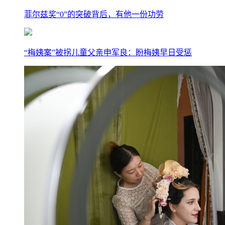
菲尔兹奖“0”的突破背后，有他一份功劳
“梅姨案”被拐儿童父亲申军良：盼梅姨早日受惩