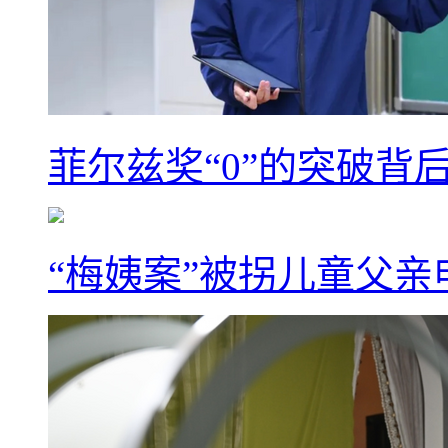
菲尔兹奖“0”的突破背
“梅姨案”被拐儿童父