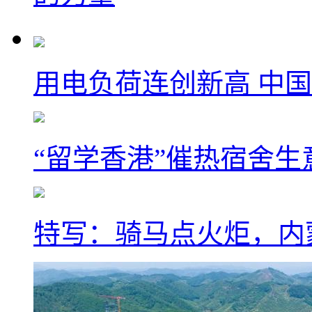
用电负荷连创新高 中国
“留学香港”催热宿舍生
特写：骑马点火炬，内