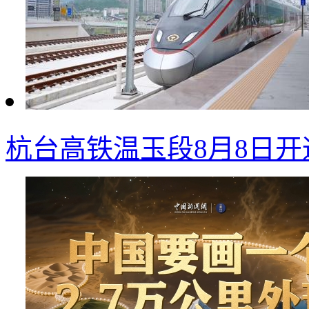
杭台高铁温玉段8月8日开