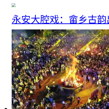
永安大腔戏：畲乡古韵