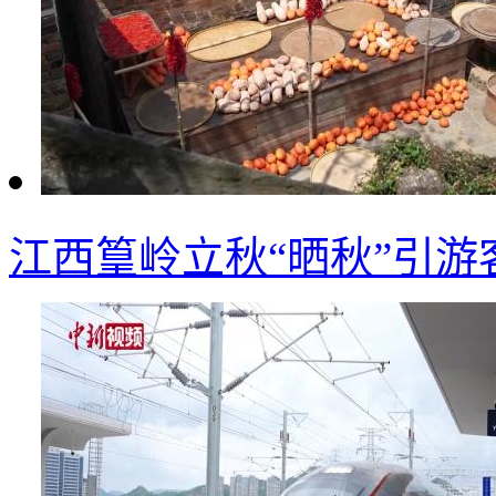
江西篁岭立秋“晒秋”引游