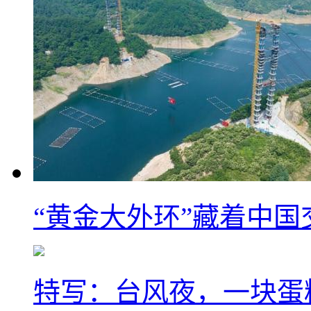
“黄金大外环”藏着中
特写：台风夜，一块蛋