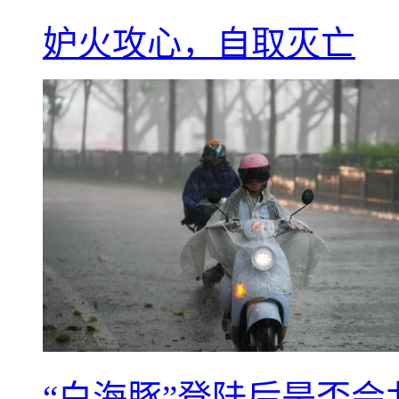
妒火攻心，自取灭亡
“白海豚”登陆后是否会