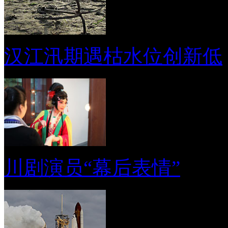
汉江汛期遇枯水位创新低
川剧演员“幕后表情”