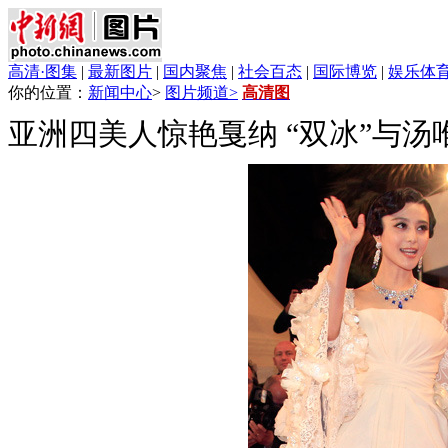
高清·图集
|
最新图片
|
国内聚焦
|
社会百态
|
国际博览
|
娱乐体
你的位置：
新闻中心
>
图片频道>
高清图
亚洲四美人惊艳戛纳 “双冰”与汤