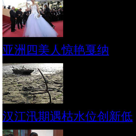
亚洲四美人惊艳戛纳
汉江汛期遇枯水位创新低