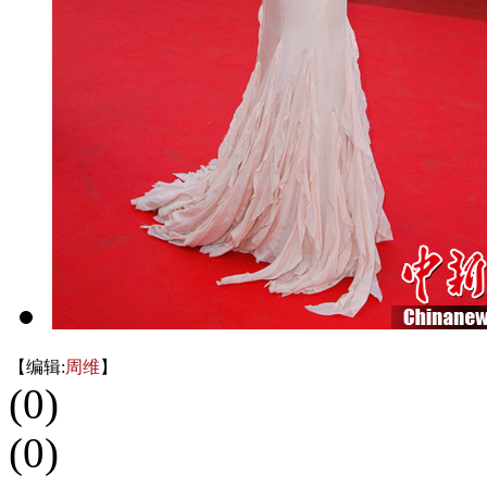
【编辑:
周维
】
(
0
)
(
0
)