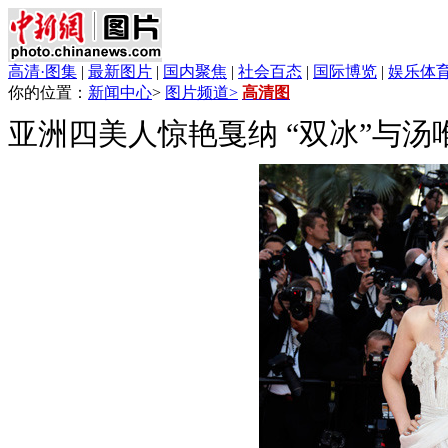
高清·图集
|
最新图片
|
国内聚焦
|
社会百态
|
国际博览
|
娱乐体
你的位置：
新闻中心
>
图片频道>
高清图
亚洲四美人惊艳戛纳 “双冰”与汤