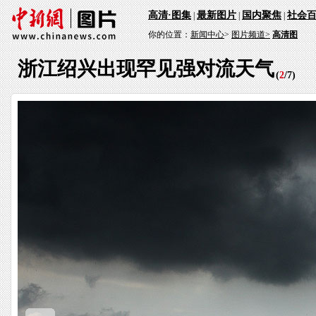
高清·图集
最新图片
国内聚焦
社会
|
|
|
你的位置：
新闻中心
>
图片频道>
高清图
浙江绍兴出现罕见强对流天气
(
2
/
7
)