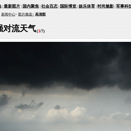
集
最新图片
国内聚焦
社会百态
国际博览
娱乐体育
时尚魅影
军事科
|
|
|
|
|
|
|
：
新闻中心
>
图片频道>
高清图
强对流天气
(
3
/
7
)