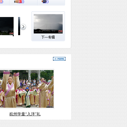
(
0
)
顶
(
)
踩
(
)
杭州学童“入泮”礼