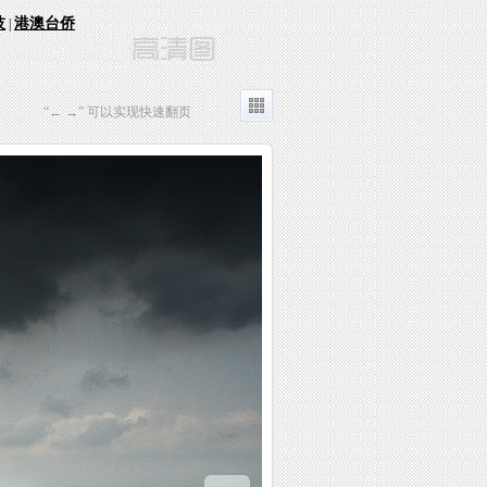
技
港澳台侨
|
“← →” 可以实现快速翻页