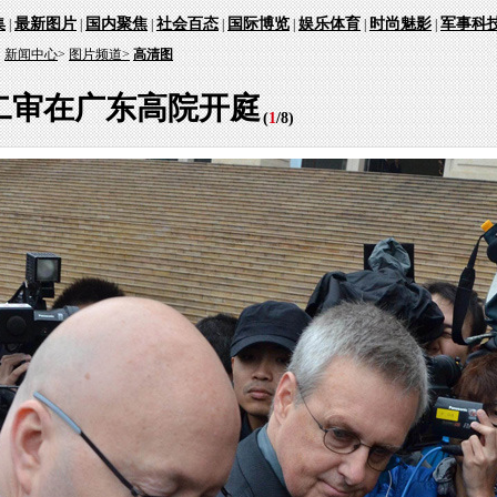
集
最新图片
国内聚焦
社会百态
国际博览
娱乐体育
时尚魅影
军事科
|
|
|
|
|
|
|
：
新闻中心
>
图片频道>
高清图
二审在广东高院开庭
(
1
/
8
)