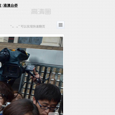
技
港澳台侨
|
“← →” 可以实现快速翻页