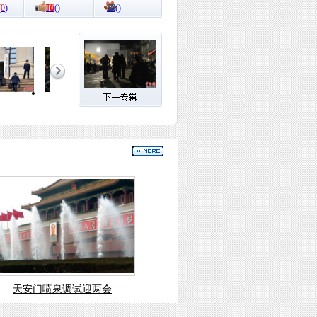
(
0
)
顶
(
)
踩
(
)
天安门喷泉调试迎两会