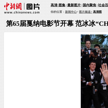
高清·图集
最新图片
国内聚焦
社会
|
|
|
你的位置：
新闻中心
>
图片频道>
高清图
第65届戛纳电影节开幕 范冰冰“CH