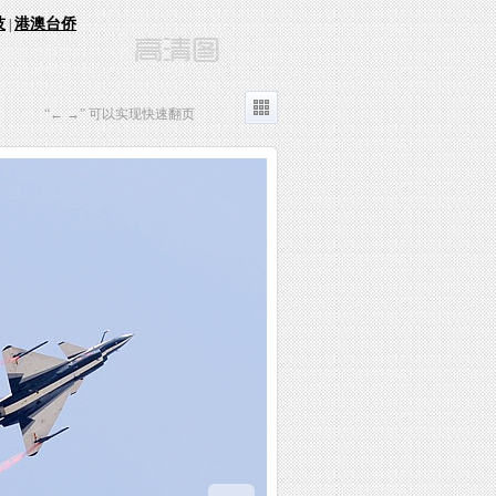
技
港澳台侨
|
“← →” 可以实现快速翻页