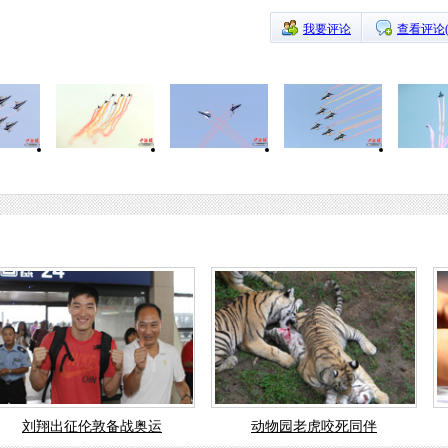
我要评论
查看评论
刘翔出征伦敦备战奥运
动物园老虎咬死同伴