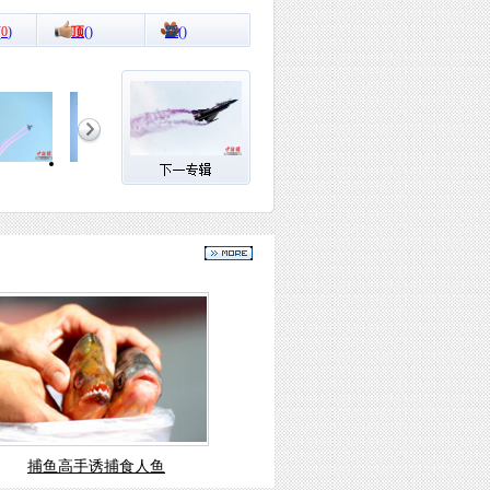
(
0
)
顶
(
)
踩
(
)
捕鱼高手诱捕食人鱼