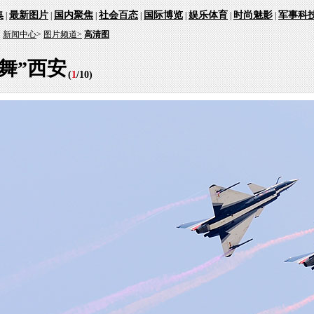
集
最新图片
国内聚焦
社会百态
国际博览
娱乐体育
时尚魅影
军事科
|
|
|
|
|
|
|
：
新闻中心
>
图片频道>
高清图
舞”西安
(
1
/
10
)