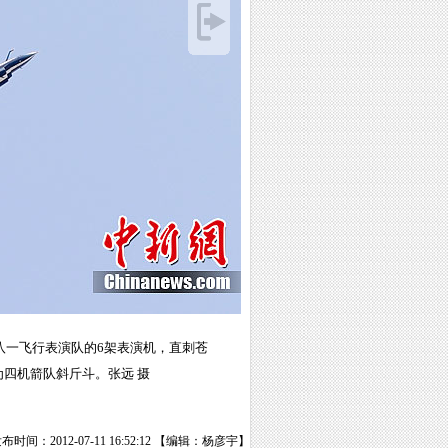
八一飞行表演队的6架表演机，直刺苍
为四机箭队斜斤斗。张远 摄
布时间：2012-07-11 16:52:12 【编辑：杨彦宇】