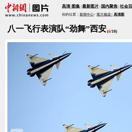
高清·图集
最新图片
国内聚焦
社会
|
|
|
你的位置：
新闻中心
>
图片频道>
高清图
八一飞行表演队“劲舞”西安
(
6
/
10
)