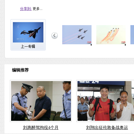
分享到:
更多...
编辑推荐
刘惠醉驾拘役4个月
刘翔出征伦敦备战奥运