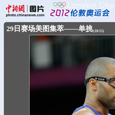
29日赛场美图集萃——单挑
(
10
/
15
)