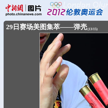
29日赛场美图集萃——弹壳
(
13
/
15
)