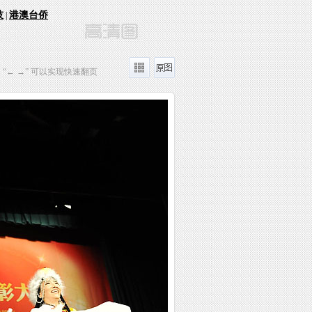
技
港澳台侨
|
“← →” 可以实现快速翻页