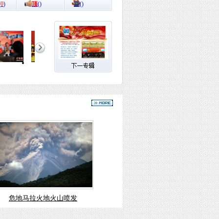
(
0
)
顶
(
)
踩
(
)
危地马拉火地火山喷发