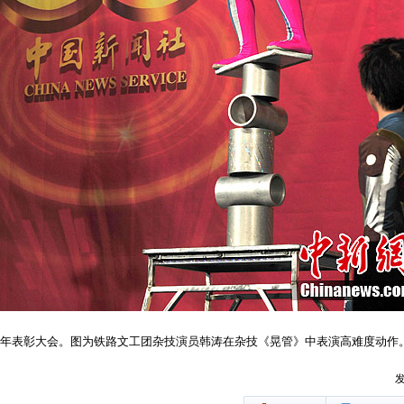
0周年表彰大会。图为铁路文工团杂技演员韩涛在杂技《晃管》中表演高难度动作。
发