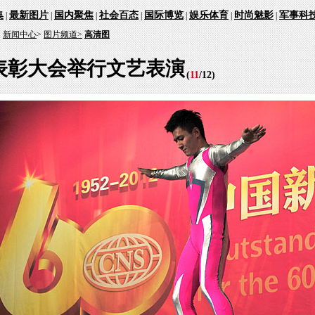
集
最新图片
国内聚焦
社会百态
国际博览
娱乐体育
时尚魅影
军事科
|
|
|
|
|
|
|
：
新闻中心
>
图片频道>
高清图
表彰大会举行文艺表演
(
11
/
12
)