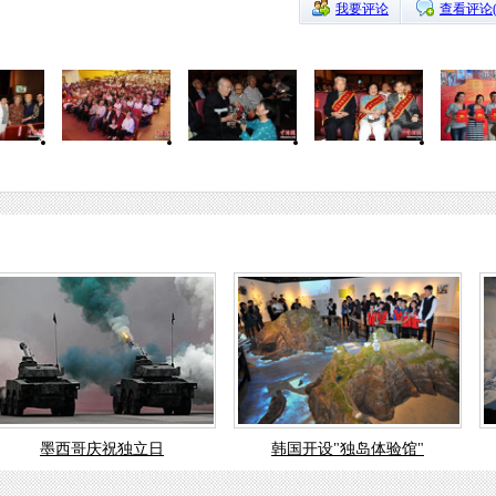
我要评论
查看评论
墨西哥庆祝独立日
韩国开设"独岛体验馆"