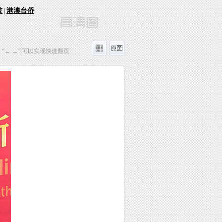
技
港澳台侨
|
“← →” 可以实现快速翻页