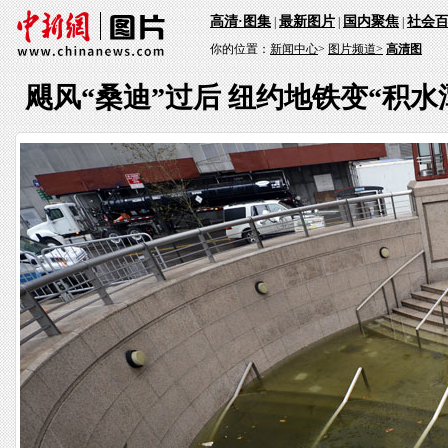
高清·图集
最新图片
国内聚焦
社会
|
|
|
你的位置：
新闻中心
>
图片频道>
高清图
飓风“桑迪”过后 纽约地铁变“积水