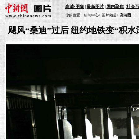
高清·图集
最新图片
国内聚焦
社会
|
|
|
你的位置：
新闻中心
>
图片频道>
高清图
飓风“桑迪”过后 纽约地铁变“积水