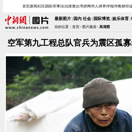
首页
|
新闻
|
社区
|
国际
|
军事
|
法治
|
港澳
|
台湾
|
侨网
|
华人
|
侨界
|
华报
|
华教
|
财经
|
最新图片
国内
社会
国际博览
娱乐体育
|
·
|
|
|
你的位置：
首页
>
图片频道>
高清图
空军第九工程总队官兵为震区孤寡