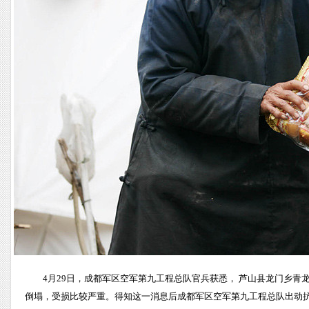
4月29日，成都军区空军第九工程总队官兵获悉， 芦山县龙门乡青龙场
倒塌，受损比较严重。得知这一消息后成都军区空军第九工程总队出动抗