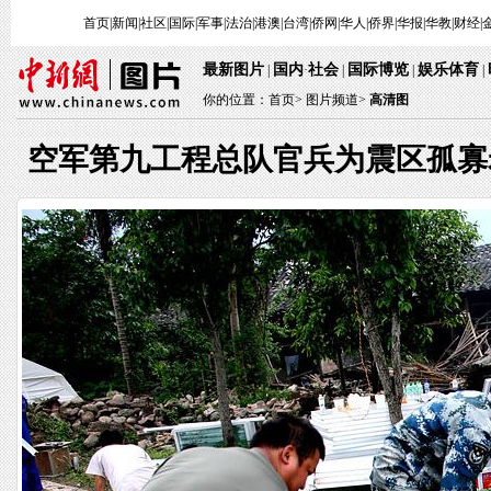
首页
|
新闻
|
社区
|
国际
|
军事
|
法治
|
港澳
|
台湾
|
侨网
|
华人
|
侨界
|
华报
|
华教
|
财经
|
最新图片
国内
社会
国际博览
娱乐体育
|
·
|
|
|
你的位置：
首页
>
图片频道>
高清图
空军第九工程总队官兵为震区孤寡