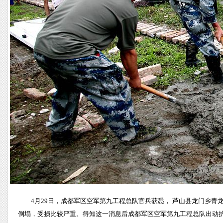
4月29日，成都军区空军第九工程总队官兵获悉， 芦山县龙门乡青龙场
倒塌，受损比较严重。得知这一消息后成都军区空军第九工程总队出动抗