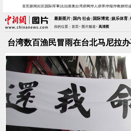
首页
|
新闻
|
社区
|
国际
|
军事
|
法治
|
港澳
|
台湾
|
侨网
|
华人
|
侨界
|
华报
|
华教
|
财经
|
最新图片
国内
社会
国际博览
娱乐体育
|
·
|
|
|
你的位置：
首页
>
图片频道>
高清图
台湾数百渔民冒雨在台北马尼拉办