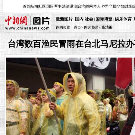
首页
|
新闻
|
社区
|
国际
|
军事
|
法治
|
港澳
|
台湾
|
侨网
|
华人
|
侨界
|
华报
|
华教
|
财经
|
最新图片
国内
社会
国际博览
娱乐体育
|
·
|
|
|
你的位置：
首页
>
图片频道>
高清图
台湾数百渔民冒雨在台北马尼拉办