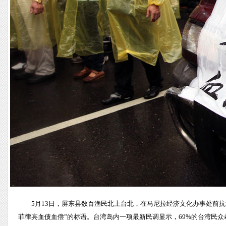
5月13日，屏东县数百渔民北上台北，在马尼拉经济文化办事处前抗
菲律宾血债血偿”的标语。台湾岛内一项最新民调显示，69%的台湾民