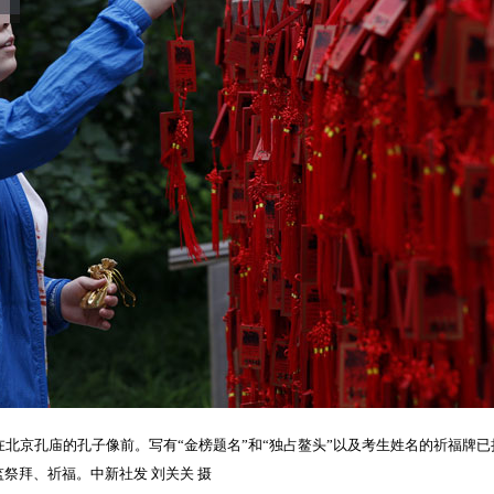
在北京孔庙的孔子像前。写有“金榜题名”和“独占鳌头”以及考生姓名的祈福牌
祭拜、祈福。中新社发 刘关关 摄