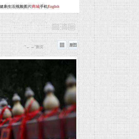
健康
|
生活
|
视频
|
图片
|
商城
|
手机
|
English
"← →"翻页