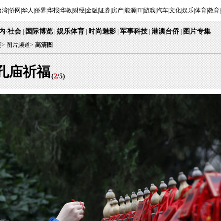
台湾
|
侨网
|
华人
|
侨界
|
华报
|
华教
|
财经
|
金融
|
证券
|
房产
|
能源
|
IT
|
游戏
|
汽车
|
文化
|
娱乐
|
体育
|
教育
|
内
社会
国际博览
娱乐体育
时尚魅影
军事科技
港澳台侨
图片专集
·
|
|
|
|
|
|
页
>
图片频道>
高清图
孔庙祈福
(
2
/
5
)