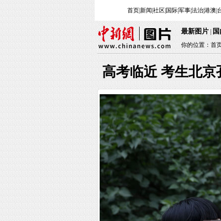
首页
|
新闻
|
社区
|
国际
|
军事
|
法治
|
港澳
|
最新图片
国
|
你的位置：
首
高考临近 考生北京