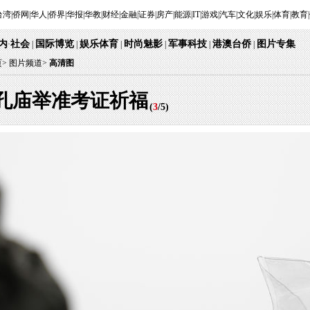
台湾
|
侨网
|
华人
|
侨界
|
华报
|
华教
|
财经
|
金融
|
证券
|
房产
|
能源
|
IT
|
游戏
|
汽车
|
文化
|
娱乐
|
体育
|
教育
|
内
社会
国际博览
娱乐体育
时尚魅影
军事科技
港澳台侨
图片专集
·
|
|
|
|
|
|
页
>
图片频道>
高清图
孔庙举准考证祈福
(
3
/
5
)