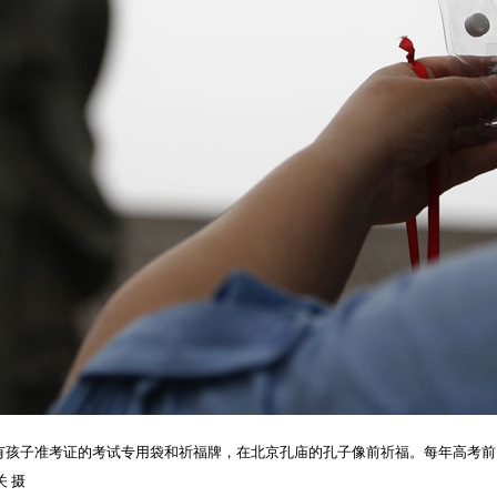
装有孩子准考证的考试专用袋和祈福牌，在北京孔庙的孔子像前祈福。每年高考
 摄