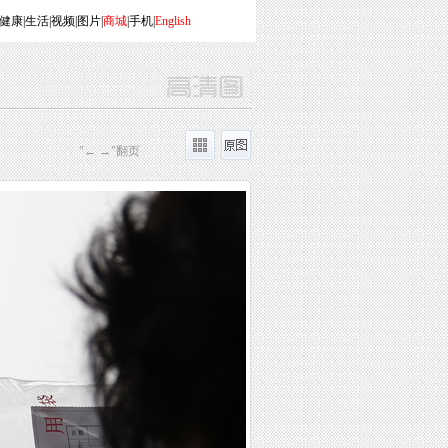
健康
|
生活
|
视频
|
图片
|
商城
|
手机
|
English
"← →"翻页