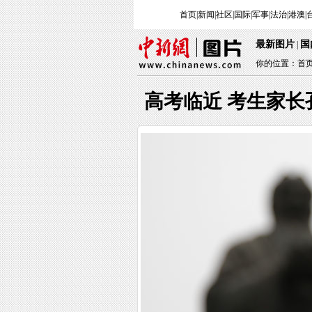
首页
|
新闻
|
社区
|
国际
|
军事
|
法治
|
港澳
|
最新图片
国
|
你的位置：
首
高考临近 考生家长