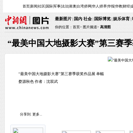
首页
|
新闻
|
社区
|
国际
|
军事
|
法治
|
港澳
|
台湾
|
侨网
|
华人
|
侨界
|
华报
|
华教
|
财经
|
最新图片
国内
社会
国际博览
娱乐体育
|
·
|
|
|
你的位置：
首页
>
图片频道>
高清图
“最美中国大地摄影大赛”第三赛
“最美中国大地摄影大赛”第三赛季获奖作品展 单幅
婺源秋色 作者：沈双武
分享到:
更多...