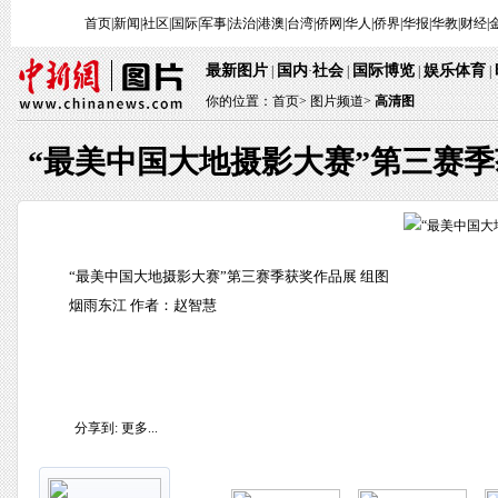
首页
|
新闻
|
社区
|
国际
|
军事
|
法治
|
港澳
|
台湾
|
侨网
|
华人
|
侨界
|
华报
|
华教
|
财经
|
最新图片
国内
社会
国际博览
娱乐体育
|
·
|
|
|
你的位置：
首页
>
图片频道>
高清图
“最美中国大地摄影大赛”第三赛
“最美中国大地摄影大赛”第三赛季获奖作品展 组图
烟雨东江 作者：赵智慧
分享到:
更多...