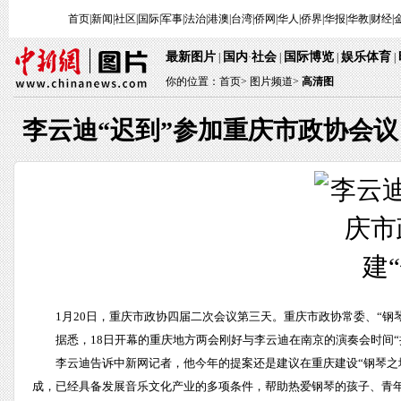
首页
|
新闻
|
社区
|
国际
|
军事
|
法治
|
港澳
|
台湾
|
侨网
|
华人
|
侨界
|
华报
|
华教
|
财经
|
最新图片
国内
社会
国际博览
娱乐体育
|
·
|
|
|
你的位置：
首页
>
图片频道>
高清图
李云迪“迟到”参加重庆市政协会议
1月20日，重庆市政协四届二次会议第三天。重庆市政协常委、“
据悉，18日开幕的重庆地方两会刚好与李云迪在南京的演奏会时间“
李云迪告诉中新网记者，他今年的提案还是建议在重庆建设“钢琴之
成，已经具备发展音乐文化产业的多项条件，帮助热爱钢琴的孩子、青