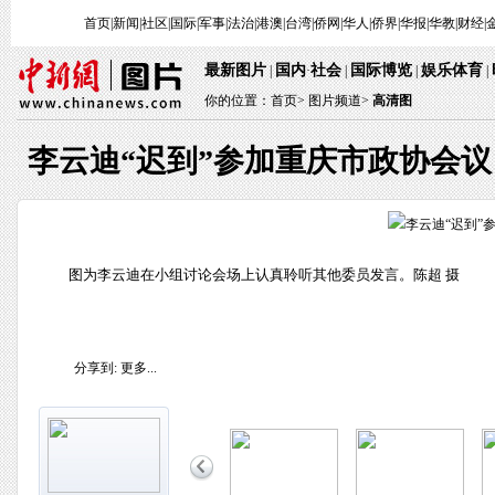
首页
|
新闻
|
社区
|
国际
|
军事
|
法治
|
港澳
|
台湾
|
侨网
|
华人
|
侨界
|
华报
|
华教
|
财经
|
最新图片
国内
社会
国际博览
娱乐体育
|
·
|
|
|
你的位置：
首页
>
图片频道>
高清图
李云迪“迟到”参加重庆市政协会议
图为李云迪在小组讨论会场上认真聆听其他委员发言。陈超 摄
分享到:
更多...