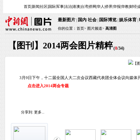
首页
|
新闻
|
社区
|
国际
|
军事
|
法治
|
港澳
|
台湾
|
侨网
|
华人
|
侨界
|
华报
|
华教
|
财经
|
最新图片
国内
社会
国际博览
娱乐体育
|
·
|
|
|
你的位置：
首页
>
图片频道>
高清图
【图刊】2014两会图片精粹
(
8
/
34
)
3月9日下午，十二届全国人大二次会议西藏代表团全体会议向媒体开
点击进入2014两会专题
分享到:
更多...