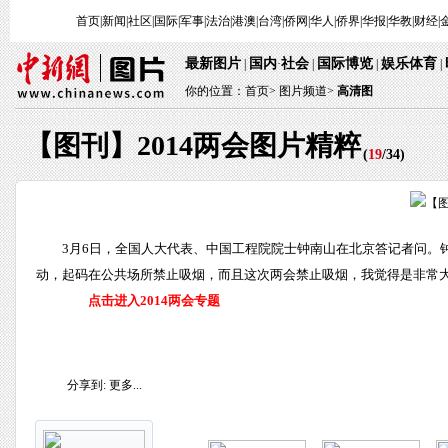
首页
|
新闻
|
社区
|
国际
|
军事
|
法治
|
港澳
|
台湾
|
侨网
|
华人
|
侨界
|
华报
|
华教
|
财经
|
最新图片
国内
社会
国际博览
娱乐体育
|
·
|
|
|
你的位置：
首页
>
图片频道>
高清图
【图刊】2014两会图片精粹
(
19
/
34
)
3月6日，全国人大代表、中国工程院院士钟南山在北京答记者问。
动，起码在公共场所禁止吸烟，而且这次两会禁止吸烟，我觉得是非常大的
点击进入2014两会专题
分享到:
更多...