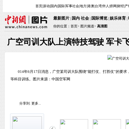
首页
|
滚动
|
国内
|
国际
|
军事
社会
|
地方
|
港澳
|
台湾
|
华人
|
侨网
|
财经
|
产
最新图片
国内
社会
国际博览
娱乐体育
|
·
|
|
|
你的位置：
首页
>
图片频道>
高清图
广空司训大队上演特技驾驶 军卡
014年6月17日消息，广空某司训大队围绕“能打仗、打胜仗”的
等科目训练。图片来源：中国空军网
分享到:
更多...