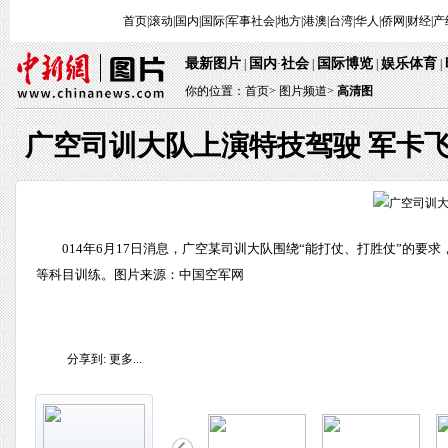
首页
|
滚动
|
国内
|
国际
|
军事
社会
|
地方
|
港澳
|
台湾
|
华人
|
侨网
|
财经
|
产
最新图片
国内
社会
国际博览
娱乐体育
|
·
|
|
|
你的位置：
首页
>
图片频道>
高清图
广空司训大队上演特技驾驶 军卡
014年6月17日消息，广空某司训大队围绕“能打仗、打胜仗”的
等科目训练。图片来源：中国空军网
分享到:
更多...