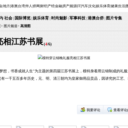
会
|
地方
|
港澳
|
台湾
|
华人
|
侨网
|
财经
|
产经
|
金融
|
房产
|
能源
|
IT
|
汽车
|
文化
|
娱乐
|
体育
|
健康
|
生活
|
内
社会
国际博览
娱乐体育
时尚魅影
军事科技
港澳台侨
图片专集
·
|
|
|
|
|
|
页
>
图片频道>
高清图
亮相江苏书展
(
4
/
6
)
亮梦想，书香成就人生”为主题的第四届江苏书展上，模特身着用云锦制成的礼
已有一千五百多年历史，元、明、清三朝均为皇家御用品贡品，因讲究的工艺、
我要评论
查看评论