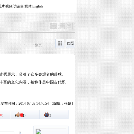
图片
|
视频
|
访谈
|
新媒体
|
English
"← →"翻页
服走秀展示，吸引了众多参观者的眼球。
丰富的文化内涵，被称作是中国古代织
发布时间：2014-07-03 14:46:54 【编辑：张越】
(
0
)
顶
(
)
踩
(
)