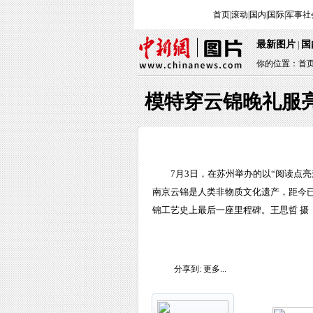
首页
|
滚动
|
国内
|
国际
|
军事
社
最新图片
国
|
你的位置：
首
模特穿云锦晚礼服
7月3日，在苏州举办的以“阅读点
南京云锦是人类非物质文化遗产，距今
锦工艺史上最后一座里程碑。王思哲 摄
分享到:
更多...