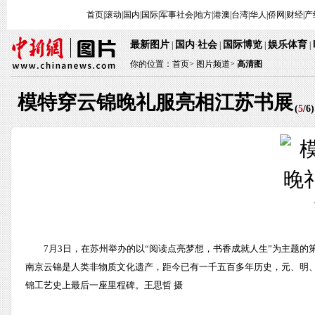
首页
|
滚动
|
国内
|
国际
|
军事
社会
|
地方
|
港澳
|
台湾
|
华人
|
侨网
|
财经
|
产
最新图片
国内
社会
国际博览
娱乐体育
|
·
|
|
|
你的位置：
首页
>
图片频道>
高清图
模特穿云锦晚礼服亮相江苏书展
(
5
/
6
)
7月3日，在苏州举办的以“阅读点亮梦想，书香成就人生”为主题
南京云锦是人类非物质文化遗产，距今已有一千五百多年历史，元、明
锦工艺史上最后一座里程碑。王思哲 摄