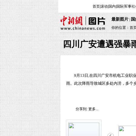
首页
|
滚动
|
国内
|
国际
|
军事
社
最新图片
国
|
你的位置：
首
四川广安遭遇强暴
9月13日,在四川广安市机电工业职
雨。此次降雨导致城区多处内涝，多个乡镇
分享到:
更多...