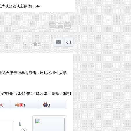
图片
|
视频
|
访谈
|
新媒体
|
English
"← →"翻页
广安遭遇今年最强暴雨袭击，出现区域性大暴
发布时间：2014-09-14 13:56:21 【编辑：张越】
(
0
)
顶
(
)
踩
(
)