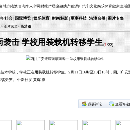
会
|
地方
|
港澳
|
台湾
|
华人
|
侨网
|
财经
|
产经
|
金融
|
房产
|
能源
|
IT
|
汽车
|
文化
|
娱乐
|
体育
|
健康
|
生活
|
内
社会
国际博览
娱乐体育
时尚魅影
军事科技
港澳台侨
图片专集
·
|
|
|
|
|
|
页
>
图片频道>
高清图
雨袭击 学校用装载机转移学生
(
1
/
22
)
业技术学校，学校正在用装载机转移学生。9月11日16时至13日16时，四川
受灾。 中新社发 黄辉 摄
我要评论
查看评论