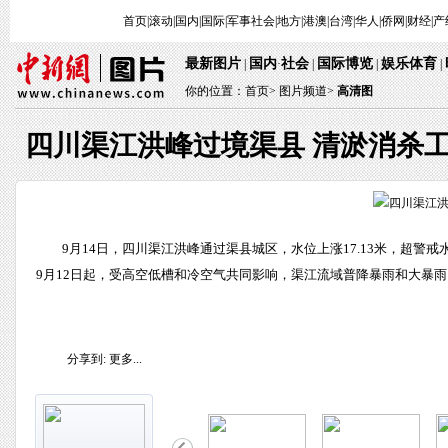
首页
|
滚动
|
国内
|
国际
|
军事
社会
|
地方
|
港澳
|
台湾
|
华人
|
侨网
|
财经
|
产
最新图片
国内
社会
国际博览
娱乐体育
|
·
|
|
|
你的位置：
首页
>
图片频道>
高清图
四川渠江洪峰过境渠县 清淤消杀
9月14日，四川渠江洪峰通过渠县城区，水位上涨17.13米，超警
9月12日起，受高空低槽和冷空气共同影响，渠江流域普降暴雨和大暴
分享到:
更多...