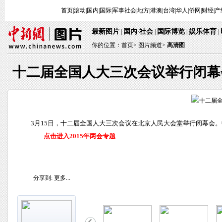
首页
|
滚动
|
国内
|
国际
|
军事
社会
|
地方
|
港澳
|
台湾
|
华人
|
侨网
|
财经
|
产
最新图片
国内
社会
国际博览
娱乐体育
|
·
|
|
|
你的位置：
首页
>
图片频道>
高清图
十二届全国人大三次会议举行闭幕
3月15日，十二届全国人大三次会议在北京人民大会堂举行闭幕会。中
点击进入2015年两会专题
分享到:
更多...