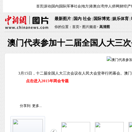
首页
|
滚动
|
国内
|
国际
|
军事
社会
|
地方
|
港澳
|
台湾
|
华人
|
侨网
|
财经
|
产
最新图片
国内
社会
国际博览
娱乐体育
|
·
|
|
|
你的位置：
首页
>
图片频道>
高清图
澳门代表参加十二届全国人大三次
3月15日，十二届全国人大三次会议在人民大会堂举行闭幕会。澳门
点击进入2015年两会专题
分享到:
更多...