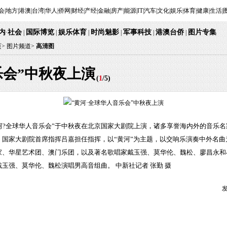
会
|
地方
|
港澳
|
台湾
|
华人
|
侨网
|
财经
|
产经
|
金融
|
房产
|
能源
|
IT
|
汽车
|
文化
|
娱乐
|
体育
|
健康
|
生活
|
内
社会
国际博览
娱乐体育
时尚魅影
军事科技
港澳台侨
图片专集
·
|
|
|
|
|
|
页
>
图片频道>
高清图
乐会”中秋夜上演
(
1
/
5
)
黄河?全球华人音乐会”于中秋夜在北京国家大剧院上演，诸多享誉海内外的音乐
、国家大剧院首席指挥吕嘉担任指挥，以“黄河”为主题，以交响乐演奏中外名
家、华星艺术团、澳门乐团，以及著名歌唱家戴玉强、莫华伦、魏松、廖昌永和
玉强、莫华伦、魏松演唱男高音组曲。 中新社记者 张勤 摄
发