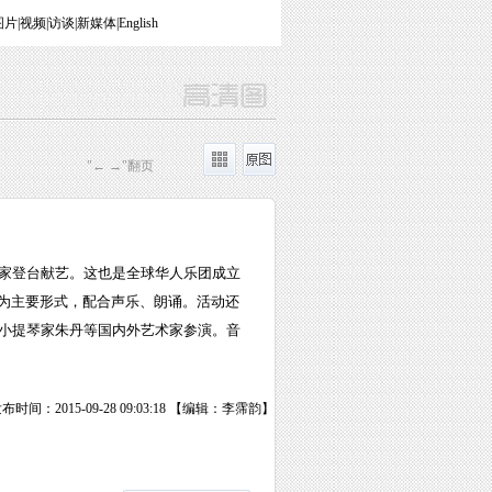
图片
|
视频
|
访谈
|
新媒体
|
English
"← →"翻页
名家登台献艺。这也是全球华人乐团成立
曲为主要形式，配合声乐、朗诵。活动还
小提琴家朱丹等国内外艺术家参演。音
布时间：2015-09-28 09:03:18 【编辑：李霈韵】