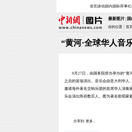
首页
|
滚动
|
国内
|
国际
|
军事
社
最新图片
国
|
你的位置：
首
“黄河·全球华人音
9月27日，由国务院侨办举办的“
之后的首场演出。音乐会由意大利华人
邀请海外著名交响乐团的首席华人演奏
乐会演出阵容数百人。图为著名歌唱家戴
分享到:
更多...