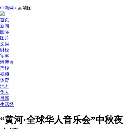
中新网
• 高清图
首页
新闻
国际
图片
文娱
财经
军事
港澳台
产经
视频
体育
地方
华人
最新
生活经
“黄河·全球华人音乐会”中秋夜