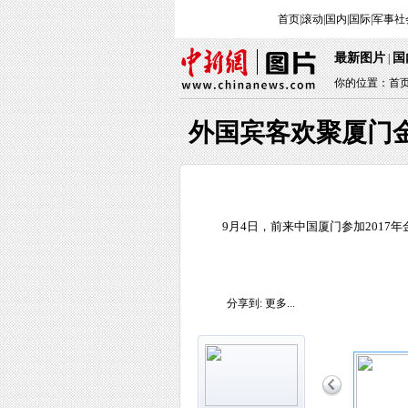
首页
|
滚动
|
国内
|
国际
|
军事
社
最新图片
国
|
你的位置：
首
外国宾客欢聚厦门
9月4日，前来中国厦门参加2017
分享到:
更多...