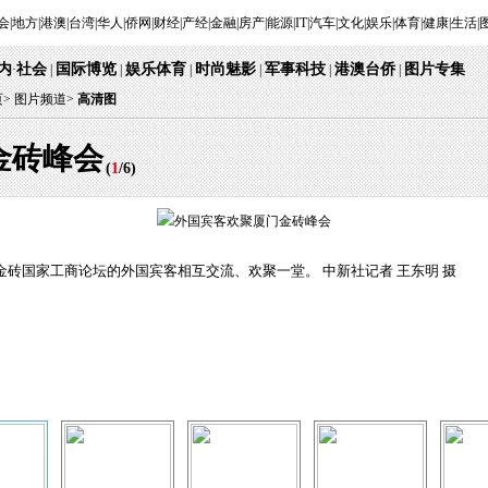
会
|
地方
|
港澳
|
台湾
|
华人
|
侨网
|
财经
|
产经
|
金融
|
房产
|
能源
|
IT
|
汽车
|
文化
|
娱乐
|
体育
|
健康
|
生活
|
内
社会
国际博览
娱乐体育
时尚魅影
军事科技
港澳台侨
图片专集
·
|
|
|
|
|
|
页
>
图片频道>
高清图
金砖峰会
(
1
/
6
)
年金砖国家工商论坛的外国宾客相互交流、欢聚一堂。 中新社记者 王东明 摄