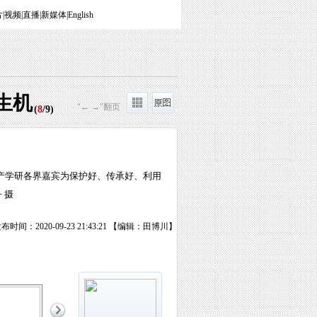
片
|
视频
|
直播
|
新媒体
|
English
生机
"← →"翻页
(
8
/
9
)
政产学研各界嘉宾为保护好、传承好、利用
 摄
布时间：2020-09-23 21:43:21 【编辑：田博川】