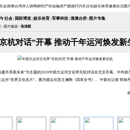
社会
|
港澳
|
台湾
|
华人
|
侨网
|
财经
|
产经
|
金融
|
房产
|
能源
|
IT
|
汽车
|
文化
|
娱乐
|
体育
|
健康
|
生活
|
图
内
社会
国际博览
娱乐体育
军事科技
港澳台侨
图片专集
·
|
|
|
|
|
页
>
图片频道>
高清图
京杭对话”开幕 推动千年运河焕发新
，共建共享新未来”为主题的2020中国大运河文化带京杭对话在北京开幕。中外
运河“世界文化名片”。图为观众欣赏文澜阁《四库全书》。 中新社记者 韩海丹
发