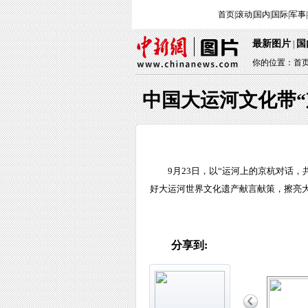
首页
|
滚动
|
国内
|
国际
|
军事
|
最新图片
国
|
你的位置：
首
中国大运河文化带“
9月23日，以“运河上的京杭对话
好大运河世界文化遗产献言献策，擦亮大
分享到: